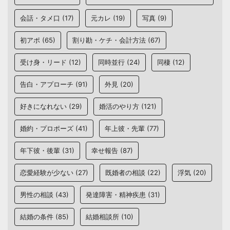
会話・タメ口
(17)
元カレ
(19)
写真
(9)
初アポ
(65)
割り勘・ケチ・会計方法
(67)
受け身・リード
(12)
同時並行
(24)
同棲
(12)
告白・アプローチ
(91)
外見
(20)
好きになれない
(29)
婚活のやり方
(121)
婚約・プロポーズ
(41)
年上彼・先輩
(77)
年下彼・後輩
(31)
幸せ報告
(87)
恋愛経験が少ない
(27)
既婚者の相談
(22)
浮気
(20)
男性の相談
(43)
発達障害・精神疾患
(31)
結婚の条件
(85)
結婚相談所
(10)