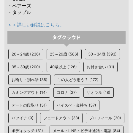
・ペアーズ
・タップル
＞＞詳しい解説はこちら。
タグクラウド
20～24歳
(236)
25～29歳
(586)
30～34歳
(393)
35～39歳
(200)
40歳以上
(126)
お付き合い
(31)
お断り・別れ話
(35)
この人どう思う？
(172)
カミングアウト
(14)
コロナ
(27)
ザオラル
(18)
デートの段取り
(31)
ハイスぺ・金持ち
(37)
バツイチ
(9)
フェードアウト
(33)
プロフィール
(30)
ボディタッチ
(31)
メール・LINE・ビデオ通話・電話
(84)