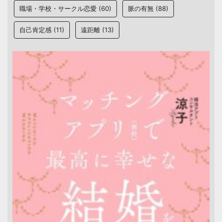
職場・学校・サークル恋愛
(60)
脈の有無
(88)
自己肯定感
(11)
遠距離
(13)