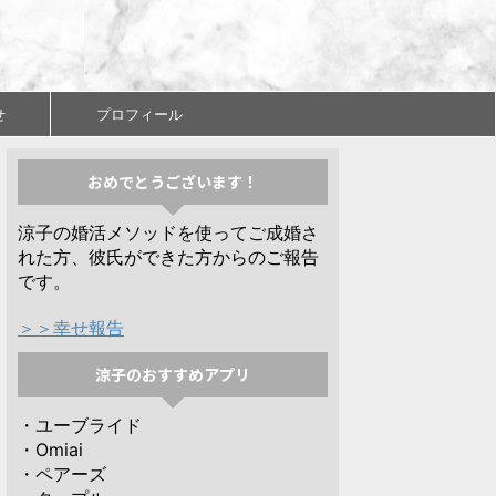
せ
プロフィール
おめでとうございます！
涼子の婚活メソッドを使ってご成婚さ
れた方、彼氏ができた方からのご報告
です。
＞＞幸せ報告
涼子のおすすめアプリ
・ユーブライド
・Omiai
・ペアーズ