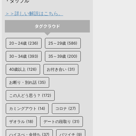
・タップル
＞＞詳しい解説はこちら。
タグクラウド
20～24歳
(236)
25～29歳
(586)
30～34歳
(393)
35～39歳
(200)
40歳以上
(126)
お付き合い
(31)
お断り・別れ話
(35)
この人どう思う？
(172)
カミングアウト
(14)
コロナ
(27)
ザオラル
(18)
デートの段取り
(31)
ハイスぺ・金持ち
(37)
バツイチ
(9)