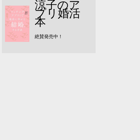
涼子のア
プリ婚活
本
絶賛発売中！