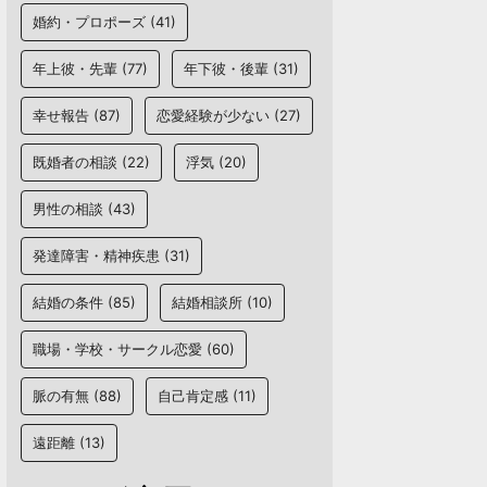
婚約・プロポーズ
(41)
年上彼・先輩
(77)
年下彼・後輩
(31)
幸せ報告
(87)
恋愛経験が少ない
(27)
既婚者の相談
(22)
浮気
(20)
男性の相談
(43)
発達障害・精神疾患
(31)
結婚の条件
(85)
結婚相談所
(10)
職場・学校・サークル恋愛
(60)
脈の有無
(88)
自己肯定感
(11)
遠距離
(13)