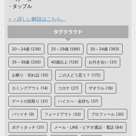
・タップル
＞＞詳しい解説はこちら。
タグクラウド
20～24歳
(236)
25～29歳
(586)
30～34歳
(393)
35～39歳
(200)
40歳以上
(126)
お付き合い
(31)
お断り・別れ話
(35)
この人どう思う？
(172)
カミングアウト
(14)
コロナ
(27)
ザオラル
(18)
デートの段取り
(31)
ハイスぺ・金持ち
(37)
バツイチ
(9)
フェードアウト
(33)
プロフィール
(30)
ボディタッチ
(31)
メール・LINE・ビデオ通話・電話
(84)