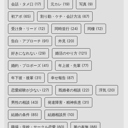
会話・タメ口
(17)
元カレ
(19)
写真
(9)
初アポ
(65)
割り勘・ケチ・会計方法
(67)
受け身・リード
(12)
同時並行
(24)
同棲
(12)
告白・アプローチ
(91)
外見
(20)
好きになれない
(29)
婚活のやり方
(121)
婚約・プロポーズ
(41)
年上彼・先輩
(77)
年下彼・後輩
(31)
幸せ報告
(87)
恋愛経験が少ない
(27)
既婚者の相談
(22)
浮気
(20)
男性の相談
(43)
発達障害・精神疾患
(31)
結婚の条件
(85)
結婚相談所
(10)
職場・学校・サークル恋愛
(60)
脈の有無
(88)