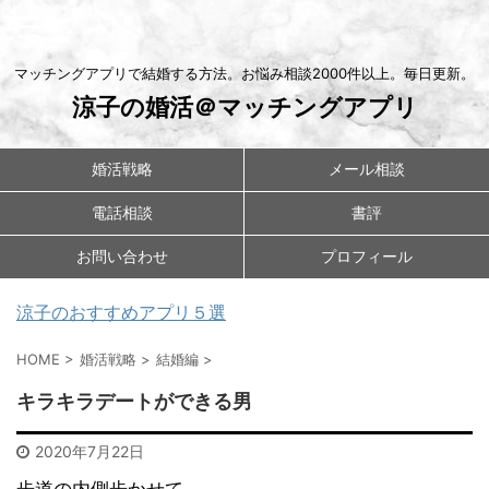
マッチングアプリで結婚する方法。お悩み相談2000件以上。毎日更新。
涼子の婚活＠マッチングアプリ
婚活戦略
メール相談
電話相談
書評
お問い合わせ
プロフィール
涼子のおすすめアプリ５選
HOME
>
婚活戦略
>
結婚編
>
キラキラデートができる男
2020年7月22日