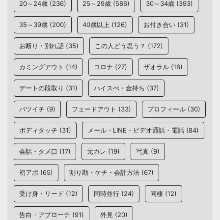
20～24歳
(236)
25～29歳
(586)
30～34歳
(393)
35～39歳
(200)
40歳以上
(126)
お付き合い
(31)
お断り・別れ話
(35)
この人どう思う？
(172)
カミングアウト
(14)
コロナ
(27)
ザオラル
(18)
デートの段取り
(31)
ハイスぺ・金持ち
(37)
バツイチ
(9)
フェードアウト
(33)
プロフィール
(30)
ボディタッチ
(31)
メール・LINE・ビデオ通話・電話
(84)
会話・タメ口
(17)
元カレ
(19)
写真
(9)
初アポ
(65)
割り勘・ケチ・会計方法
(67)
受け身・リード
(12)
同時並行
(24)
同棲
(12)
告白・アプローチ
(91)
外見
(20)