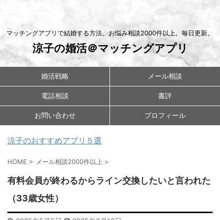
マッチングアプリで結婚する方法。お悩み相談2000件以上。毎日更新。
涼子の婚活＠マッチングアプリ
婚活戦略
メール相談
電話相談
書評
お問い合わせ
プロフィール
涼子のおすすめアプリ５選
HOME
>
メール相談2000件以上
>
有料会員が終わるからライン交換したいと言われた
（33歳女性）