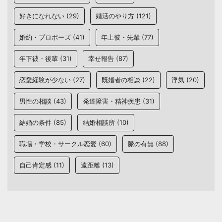
好きになれない
(29)
婚活のやり方
(121)
婚約・プロポーズ
(41)
年上彼・先輩
(77)
年下彼・後輩
(31)
幸せ報告
(87)
恋愛経験が少ない
(27)
既婚者の相談
(22)
浮気
(20)
男性の相談
(43)
発達障害・精神疾患
(31)
結婚の条件
(85)
結婚相談所
(10)
職場・学校・サークル恋愛
(60)
脈の有無
(88)
自己肯定感
(11)
遠距離
(13)