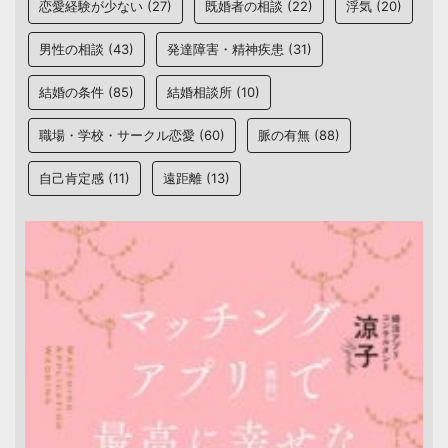
恋愛経験が少ない
(27)
既婚者の相談
(22)
浮気
(20)
男性の相談
(43)
発達障害・精神疾患
(31)
結婚の条件
(85)
結婚相談所
(10)
職場・学校・サークル恋愛
(60)
脈の有無
(88)
自己肯定感
(11)
遠距離
(13)