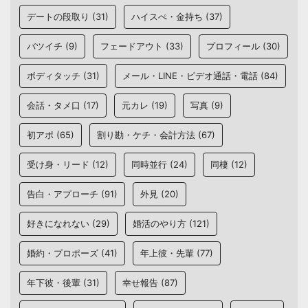
デートの段取り
(31)
ハイスぺ・金持ち
(37)
バツイチ
(9)
フェードアウト
(33)
プロフィール
(30)
ボディタッチ
(31)
メール・LINE・ビデオ通話・電話
(84)
会話・タメ口
(17)
元カレ
(19)
写真
(9)
初アポ
(65)
割り勘・ケチ・会計方法
(67)
受け身・リード
(12)
同時並行
(24)
同棲
(12)
告白・アプローチ
(91)
外見
(20)
好きになれない
(29)
婚活のやり方
(121)
婚約・プロポーズ
(41)
年上彼・先輩
(77)
年下彼・後輩
(31)
幸せ報告
(87)