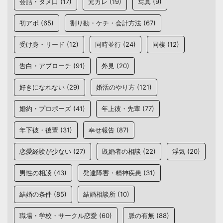
会話・タメ口
(17)
元カレ
(19)
写真
(9)
初アポ
(65)
割り勘・ケチ・会計方法
(67)
受け身・リード
(12)
同時並行
(24)
同棲
(12)
告白・アプローチ
(91)
外見
(20)
好きになれない
(29)
婚活のやり方
(121)
婚約・プロポーズ
(41)
年上彼・先輩
(77)
年下彼・後輩
(31)
幸せ報告
(87)
恋愛経験が少ない
(27)
既婚者の相談
(22)
浮気
(20)
男性の相談
(43)
発達障害・精神疾患
(31)
結婚の条件
(85)
結婚相談所
(10)
職場・学校・サークル恋愛
(60)
脈の有無
(88)