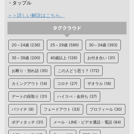
・タップル
＞＞詳しい解説はこちら。
タグクラウド
20～24歳
(236)
25～29歳
(586)
30～34歳
(393)
35～39歳
(200)
40歳以上
(126)
お付き合い
(31)
お断り・別れ話
(35)
この人どう思う？
(172)
カミングアウト
(14)
コロナ
(27)
ザオラル
(18)
デートの段取り
(31)
ハイスぺ・金持ち
(37)
バツイチ
(9)
フェードアウト
(33)
プロフィール
(30)
ボディタッチ
(31)
メール・LINE・ビデオ通話・電話
(84)