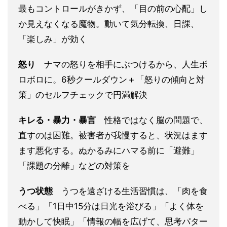
最もコントロールがきかず、「目の前の心配」し
か見えなくなる魔物。動いて気分転換、日課、
「楽しみ」が効く
怒り
ナマの怒りを相手にぶつけるから、人生ボ
ロボロに。6秒クールダウン＋「怒りの傾向と対
策」のセルフチェックで円満解決
キレる・暴力・暴言
性格ではなく脳の問題で、
直すのは困難。被害者が我慢すると、状況はます
ます悪化する。ぬかるみにハマる前に「避難」
「課題の分離」などの対策を
うつ状態
うつを遠ざける生活習慣は、「肉を食
べる」「1日中15分は日光を浴びる」「よく体を
動かして快眠」「情報の幅を広げて、思考パター