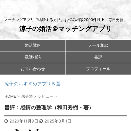
マッチングアプリで結婚する方法。お悩み相談2000件以上。毎日更新。
涼子の婚活＠マッチングアプリ
婚活戦略
メール相談
電話相談
書評
お問い合わせ
プロフィール
涼子のおすすめアプリ５選
HOME
>
未分類
>
レビュー
>
書評：感情の整理学（和田秀樹・著）
2020年11月9日
2025年8月1日