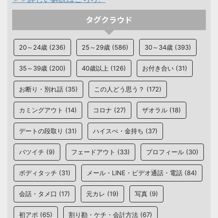
タグクラウド
20～24歳
(236)
25～29歳
(586)
30～34歳
(393)
35～39歳
(200)
40歳以上
(126)
お付き合い
(31)
お断り・別れ話
(35)
この人どう思う？
(172)
カミングアウト
(14)
コロナ
(27)
ザオラル
(18)
デートの段取り
(31)
ハイスぺ・金持ち
(37)
バツイチ
(9)
フェードアウト
(33)
プロフィール
(30)
ボディタッチ
(31)
メール・LINE・ビデオ通話・電話
(84)
会話・タメ口
(17)
元カレ
(19)
写真
(9)
初アポ
(65)
割り勘・ケチ・会計方法
(67)