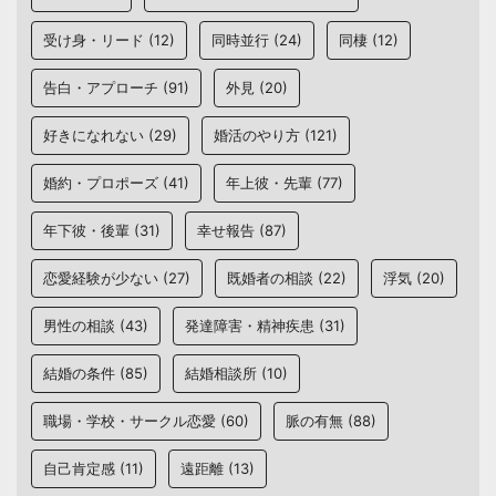
受け身・リード
(12)
同時並行
(24)
同棲
(12)
告白・アプローチ
(91)
外見
(20)
好きになれない
(29)
婚活のやり方
(121)
婚約・プロポーズ
(41)
年上彼・先輩
(77)
年下彼・後輩
(31)
幸せ報告
(87)
恋愛経験が少ない
(27)
既婚者の相談
(22)
浮気
(20)
男性の相談
(43)
発達障害・精神疾患
(31)
結婚の条件
(85)
結婚相談所
(10)
職場・学校・サークル恋愛
(60)
脈の有無
(88)
自己肯定感
(11)
遠距離
(13)