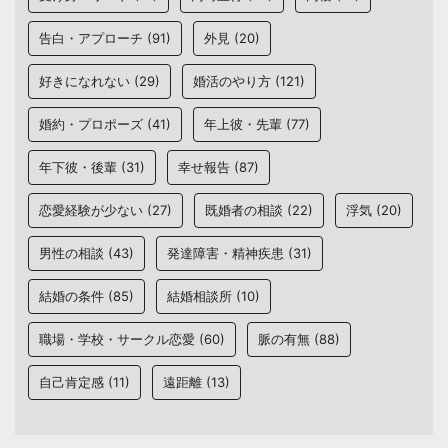
告白・アプローチ
(91)
外見
(20)
好きになれない
(29)
婚活のやり方
(121)
婚約・プロポーズ
(41)
年上彼・先輩
(77)
年下彼・後輩
(31)
幸せ報告
(87)
恋愛経験が少ない
(27)
既婚者の相談
(22)
浮気
(20)
男性の相談
(43)
発達障害・精神疾患
(31)
結婚の条件
(85)
結婚相談所
(10)
職場・学校・サークル恋愛
(60)
脈の有無
(88)
自己肯定感
(11)
遠距離
(13)