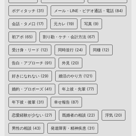
ボディタッチ
(31)
メール・LINE・ビデオ通話・電話
(84)
会話・タメ口
(17)
元カレ
(19)
写真
(9)
初アポ
(65)
割り勘・ケチ・会計方法
(67)
受け身・リード
(12)
同時並行
(24)
同棲
(12)
告白・アプローチ
(91)
外見
(20)
好きになれない
(29)
婚活のやり方
(121)
婚約・プロポーズ
(41)
年上彼・先輩
(77)
年下彼・後輩
(31)
幸せ報告
(87)
恋愛経験が少ない
(27)
既婚者の相談
(22)
浮気
(20)
男性の相談
(43)
発達障害・精神疾患
(31)