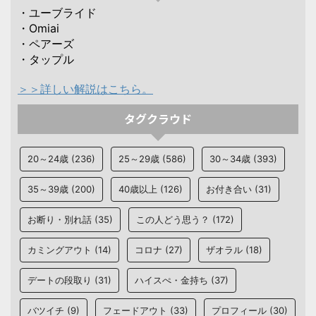
・ユーブライド
・Omiai
・ペアーズ
・タップル
＞＞詳しい解説はこちら。
タグクラウド
20～24歳
(236)
25～29歳
(586)
30～34歳
(393)
35～39歳
(200)
40歳以上
(126)
お付き合い
(31)
お断り・別れ話
(35)
この人どう思う？
(172)
カミングアウト
(14)
コロナ
(27)
ザオラル
(18)
デートの段取り
(31)
ハイスぺ・金持ち
(37)
バツイチ
(9)
フェードアウト
(33)
プロフィール
(30)