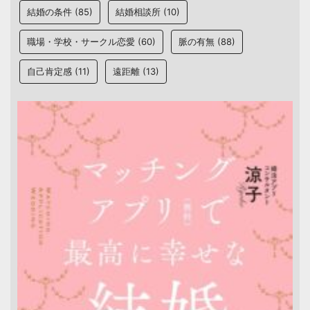
結婚の条件
(85)
結婚相談所
(10)
職場・学校・サークル恋愛
(60)
脈の有無
(88)
自己肯定感
(11)
遠距離
(13)