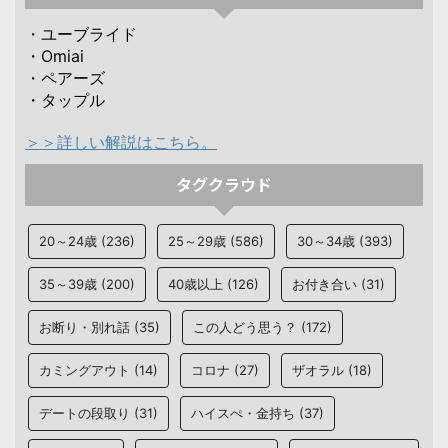
・ユーブライド
・Omiai
・ペアーズ
・タップル
＞＞詳しい解説はこちら。
タグクラウド
20～24歳
(236)
25～29歳
(586)
30～34歳
(393)
35～39歳
(200)
40歳以上
(126)
お付き合い
(31)
お断り・別れ話
(35)
この人どう思う？
(172)
カミングアウト
(14)
コロナ
(27)
ザオラル
(18)
デートの段取り
(31)
ハイスぺ・金持ち
(37)