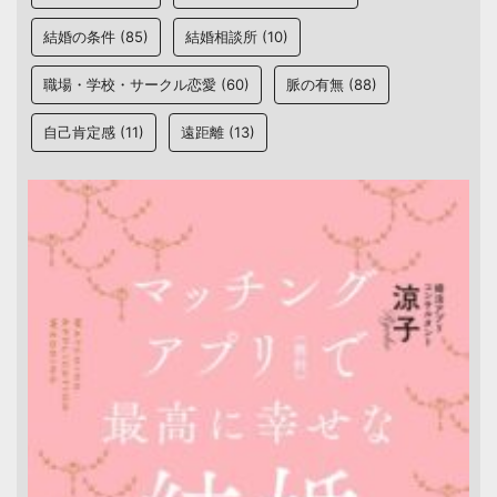
結婚の条件
(85)
結婚相談所
(10)
職場・学校・サークル恋愛
(60)
脈の有無
(88)
自己肯定感
(11)
遠距離
(13)