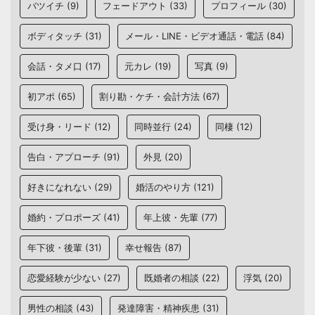
バツイチ
(9)
フェードアウト
(33)
プロフィール
(30)
ボディタッチ
(31)
メール・LINE・ビデオ通話・電話
(84)
会話・タメ口
(17)
元カレ
(19)
写真
(9)
初アポ
(65)
割り勘・ケチ・会計方法
(67)
受け身・リード
(12)
同時並行
(24)
同棲
(12)
告白・アプローチ
(91)
外見
(20)
好きになれない
(29)
婚活のやり方
(121)
婚約・プロポーズ
(41)
年上彼・先輩
(77)
年下彼・後輩
(31)
幸せ報告
(87)
恋愛経験が少ない
(27)
既婚者の相談
(22)
浮気
(20)
男性の相談
(43)
発達障害・精神疾患
(31)