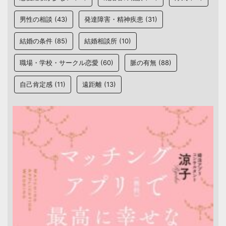
男性の相談
(43)
発達障害・精神疾患
(31)
結婚の条件
(85)
結婚相談所
(10)
職場・学校・サークル恋愛
(60)
脈の有無
(88)
自己肯定感
(11)
遠距離
(13)