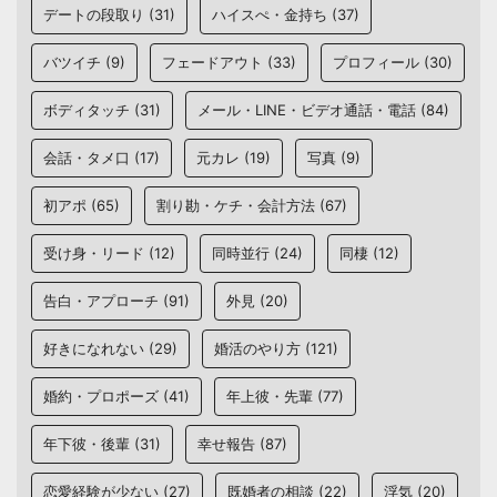
デートの段取り
(31)
ハイスぺ・金持ち
(37)
バツイチ
(9)
フェードアウト
(33)
プロフィール
(30)
ボディタッチ
(31)
メール・LINE・ビデオ通話・電話
(84)
会話・タメ口
(17)
元カレ
(19)
写真
(9)
初アポ
(65)
割り勘・ケチ・会計方法
(67)
受け身・リード
(12)
同時並行
(24)
同棲
(12)
告白・アプローチ
(91)
外見
(20)
好きになれない
(29)
婚活のやり方
(121)
婚約・プロポーズ
(41)
年上彼・先輩
(77)
年下彼・後輩
(31)
幸せ報告
(87)
恋愛経験が少ない
(27)
既婚者の相談
(22)
浮気
(20)