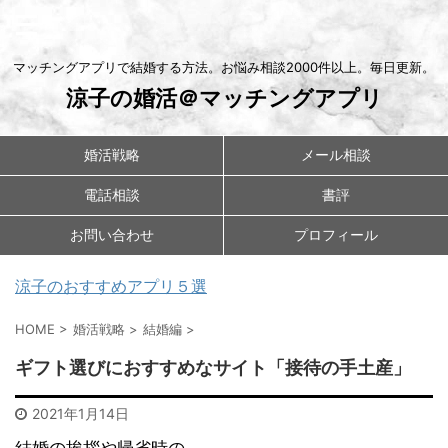
マッチングアプリで結婚する方法。お悩み相談2000件以上。毎日更新。
涼子の婚活＠マッチングアプリ
婚活戦略
メール相談
電話相談
書評
お問い合わせ
プロフィール
涼子のおすすめアプリ５選
HOME
>
婚活戦略
>
結婚編
>
ギフト選びにおすすめなサイト「接待の手土産」
2021年1月14日