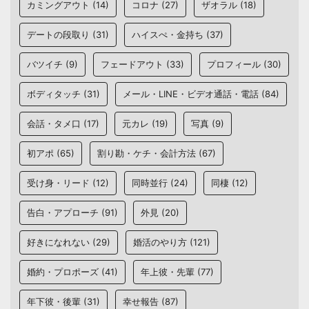
カミングアウト
(14)
コロナ
(27)
ザオラル
(18)
デートの段取り
(31)
ハイスぺ・金持ち
(37)
バツイチ
(9)
フェードアウト
(33)
プロフィール
(30)
ボディタッチ
(31)
メール・LINE・ビデオ通話・電話
(84)
会話・タメ口
(17)
元カレ
(19)
写真
(9)
初アポ
(65)
割り勘・ケチ・会計方法
(67)
受け身・リード
(12)
同時並行
(24)
同棲
(12)
告白・アプローチ
(91)
外見
(20)
好きになれない
(29)
婚活のやり方
(121)
婚約・プロポーズ
(41)
年上彼・先輩
(77)
年下彼・後輩
(31)
幸せ報告
(87)