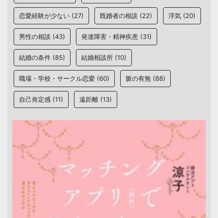
恋愛経験が少ない
(27)
既婚者の相談
(22)
浮気
(20)
男性の相談
(43)
発達障害・精神疾患
(31)
結婚の条件
(85)
結婚相談所
(10)
職場・学校・サークル恋愛
(60)
脈の有無
(88)
自己肯定感
(11)
遠距離
(13)