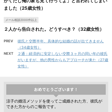
かくだし俺の家も見て行ってよ」と言われてしまい
ました（25歳女性）
メール相談2000件以上
２人から告白された。どうすべき？（32歳女性）
PREV
彼氏と交際半年。具体的な結婚の話が出てきません
（34歳女性）
NEXT
２通：経済的に安定しない交際３ヶ月の同い年の彼氏
がいますが、他の男性からもアプローチが来た（27歳
女性）
おめでとうございます！
涼子の婚活メソッドを使ってご成婚された方、彼氏が
できた方からのご報告です。