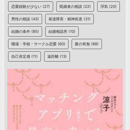
恋愛経験が少ない
(27)
既婚者の相談
(22)
浮気
(20)
男性の相談
(43)
発達障害・精神疾患
(31)
結婚の条件
(85)
結婚相談所
(10)
職場・学校・サークル恋愛
(60)
脈の有無
(88)
自己肯定感
(11)
遠距離
(13)