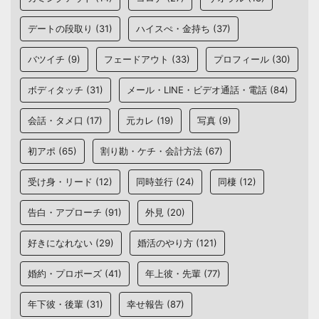
デートの段取り
(31)
ハイスぺ・金持ち
(37)
バツイチ
(9)
フェードアウト
(33)
プロフィール
(30)
ボディタッチ
(31)
メール・LINE・ビデオ通話・電話
(84)
会話・タメ口
(17)
元カレ
(19)
写真
(9)
初アポ
(65)
割り勘・ケチ・会計方法
(67)
受け身・リード
(12)
同時並行
(24)
同棲
(12)
告白・アプローチ
(91)
外見
(20)
好きになれない
(29)
婚活のやり方
(121)
婚約・プロポーズ
(41)
年上彼・先輩
(77)
年下彼・後輩
(31)
幸せ報告
(87)