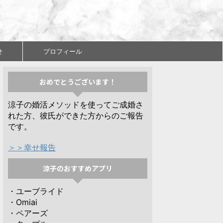
せ
プロフィール
おめでとうございます！
涼子の婚活メソッドを使ってご成婚さ
れた方、彼氏ができた方からのご報告
です。
＞＞幸せ報告
涼子のおすすめアプリ
・ユーブライド
・Omiai
・ペアーズ