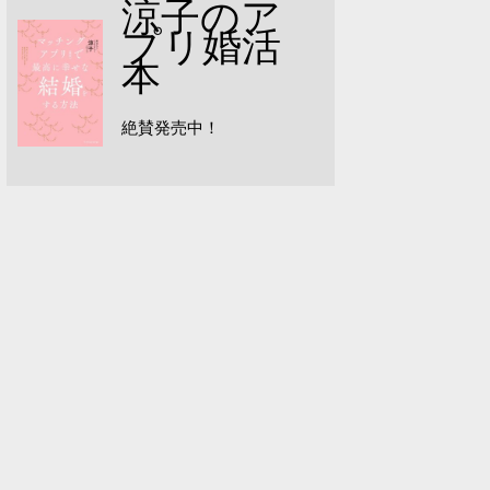
涼子のア
プリ婚活
本
絶賛発売中！