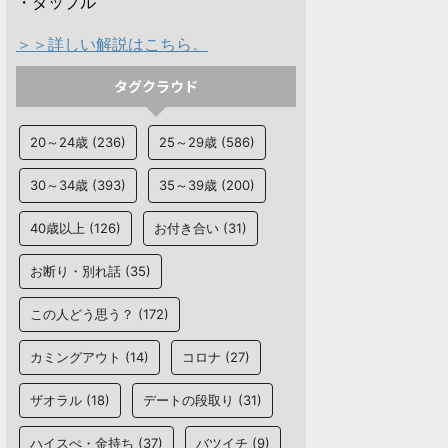
・タップル
＞＞詳しい解説はこちら。
タグクラウド
20～24歳
(236)
25～29歳
(586)
30～34歳
(393)
35～39歳
(200)
40歳以上
(126)
お付き合い
(31)
お断り・別れ話
(35)
この人どう思う？
(172)
カミングアウト
(14)
コロナ
(27)
ザオラル
(18)
デートの段取り
(31)
ハイスぺ・金持ち
(37)
バツイチ
(9)