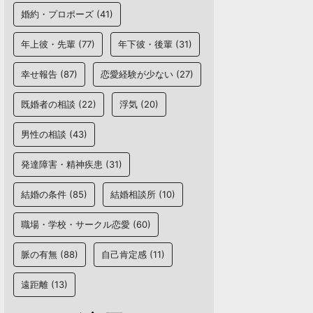
婚約・プロポーズ
(41)
年上彼・先輩
(77)
年下彼・後輩
(31)
幸せ報告
(87)
恋愛経験が少ない
(27)
既婚者の相談
(22)
浮気
(20)
男性の相談
(43)
発達障害・精神疾患
(31)
結婚の条件
(85)
結婚相談所
(10)
職場・学校・サークル恋愛
(60)
脈の有無
(88)
自己肯定感
(11)
遠距離
(13)