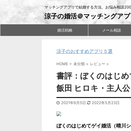
マッチングアプリで結婚する方法。お悩み相談20
涼子の婚活＠マッチングアプ
婚活戦略
メール相談
涼子のおすすめアプリ５選
HOME
>
未分類
>
レビュー
>
書評：ぼくのはじめ
飯田 ヒロキ・主人公
2021年6月5日
2022年5月23日
ぼくのはじめてゲイ婚活（晴川シ