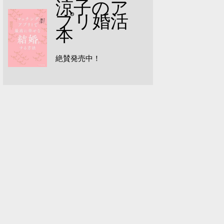
涼子のア
プリ婚活
本
絶賛発売中！