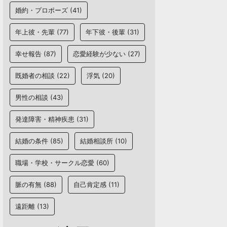
婚約・プロポーズ
(41)
年上彼・先輩
(77)
年下彼・後輩
(31)
幸せ報告
(87)
恋愛経験が少ない
(27)
既婚者の相談
(22)
浮気
(20)
男性の相談
(43)
発達障害・精神疾患
(31)
結婚の条件
(85)
結婚相談所
(10)
職場・学校・サークル恋愛
(60)
脈の有無
(88)
自己肯定感
(11)
遠距離
(13)