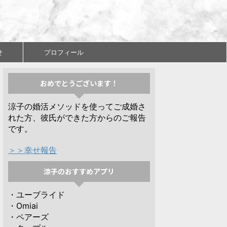
せ
プロフィール
おめでとうございます！
涼子の婚活メソッドを使ってご成婚さ
れた方、彼氏ができた方からのご報告
です。
＞＞幸せ報告
涼子のおすすめアプリ
・ユーブライド
・Omiai
・ペアーズ