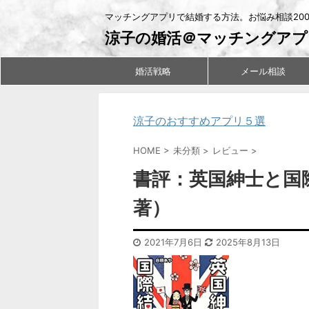
マッチングアプリで結婚する方法。お悩み相談20
涼子の婚活＠マッチングアプ
婚活戦略
メール相談
涼子のおすすめアプリ５選
HOME
>
未分類
>
レビュー
>
書評：英国紳士と国
著）
2021年7月6日
2025年8月13日