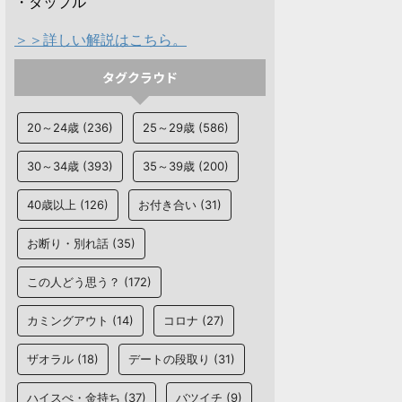
・タップル
＞＞詳しい解説はこちら。
タグクラウド
20～24歳
(236)
25～29歳
(586)
30～34歳
(393)
35～39歳
(200)
40歳以上
(126)
お付き合い
(31)
お断り・別れ話
(35)
この人どう思う？
(172)
カミングアウト
(14)
コロナ
(27)
ザオラル
(18)
デートの段取り
(31)
ハイスぺ・金持ち
(37)
バツイチ
(9)