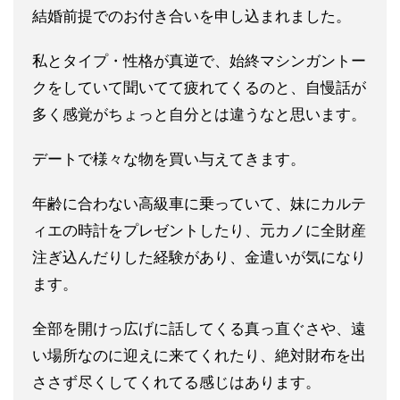
結婚前提でのお付
き合いを申し込まれました。
私とタイプ・性格が真逆で、始終マシンガントー
クをしていて聞い
てて疲れてくるのと、自慢話が
多く感覚がちょっと自分とは違うな
と思います。
デートで様々な物を買い与えてきます。
年齢に合わない高級車に乗っていて、妹にカルテ
ィエの時計をプレ
ゼントしたり、元カノに全財産
注ぎ込んだりした経験があり、金遣
いが気になり
ます。
全部を開けっ広げに話してくる真っ直ぐさや、遠
い場所なのに迎え
に来てくれたり、絶対財布を出
ささず尽くしてくれてる感じはあり
ます。