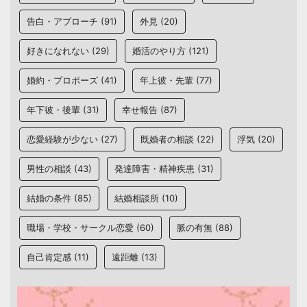
告白・アプローチ
(91)
外見
(20)
好きになれない
(29)
婚活のやり方
(121)
婚約・プロポーズ
(41)
年上彼・先輩
(77)
年下彼・後輩
(31)
幸せ報告
(87)
恋愛経験が少ない
(27)
既婚者の相談
(22)
浮気
(20)
男性の相談
(43)
発達障害・精神疾患
(31)
結婚の条件
(85)
結婚相談所
(10)
職場・学校・サークル恋愛
(60)
脈の有無
(88)
自己肯定感
(11)
遠距離
(13)