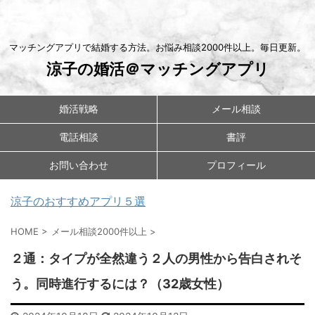
マッチングアプリで結婚する方法。お悩み相談2000件以上。毎日更新。
涼子の婚活＠マッチングアプリ
婚活戦略
メール相談
電話相談
書評
お問い合わせ
プロフィール
涼子のおすすめアプリ５選
HOME
>
メール相談2000件以上
>
２通：タイプが全然違う２人の男性から告白されそ
う。同時進行するには？（32歳女性）