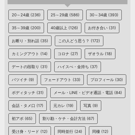
20～24歳
(236)
25～29歳
(586)
30～34歳
(393)
35～39歳
(200)
40歳以上
(126)
お付き合い
(31)
お断り・別れ話
(35)
この人どう思う？
(172)
カミングアウト
(14)
コロナ
(27)
ザオラル
(18)
デートの段取り
(31)
ハイスぺ・金持ち
(37)
バツイチ
(9)
フェードアウト
(33)
プロフィール
(30)
ボディタッチ
(31)
メール・LINE・ビデオ通話・電話
(84)
会話・タメ口
(17)
元カレ
(19)
写真
(9)
初アポ
(65)
割り勘・ケチ・会計方法
(67)
受け身・リード
(12)
同時並行
(24)
同棲
(12)