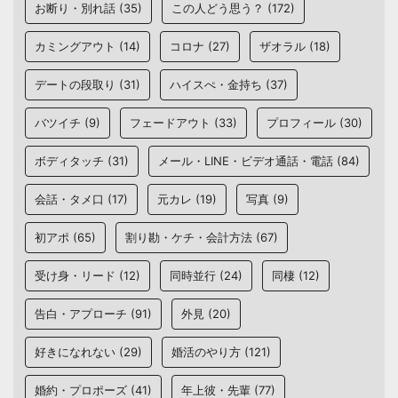
お断り・別れ話
(35)
この人どう思う？
(172)
カミングアウト
(14)
コロナ
(27)
ザオラル
(18)
デートの段取り
(31)
ハイスぺ・金持ち
(37)
バツイチ
(9)
フェードアウト
(33)
プロフィール
(30)
ボディタッチ
(31)
メール・LINE・ビデオ通話・電話
(84)
会話・タメ口
(17)
元カレ
(19)
写真
(9)
初アポ
(65)
割り勘・ケチ・会計方法
(67)
受け身・リード
(12)
同時並行
(24)
同棲
(12)
告白・アプローチ
(91)
外見
(20)
好きになれない
(29)
婚活のやり方
(121)
婚約・プロポーズ
(41)
年上彼・先輩
(77)