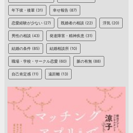
年下彼・後輩
(31)
幸せ報告
(87)
恋愛経験が少ない
(27)
既婚者の相談
(22)
浮気
(20)
男性の相談
(43)
発達障害・精神疾患
(31)
結婚の条件
(85)
結婚相談所
(10)
職場・学校・サークル恋愛
(60)
脈の有無
(88)
自己肯定感
(11)
遠距離
(13)