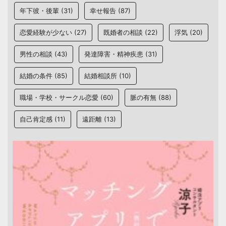
年下彼・後輩
(31)
幸せ報告
(87)
恋愛経験が少ない
(27)
既婚者の相談
(22)
浮気
(20)
男性の相談
(43)
発達障害・精神疾患
(31)
結婚の条件
(85)
結婚相談所
(10)
職場・学校・サークル恋愛
(60)
脈の有無
(88)
自己肯定感
(11)
遠距離
(13)