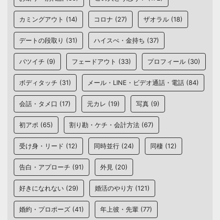
カミングアウト
(14)
コロナ
(27)
ザオラル
(18)
デートの段取り
(31)
ハイスぺ・金持ち
(37)
バツイチ
(9)
フェードアウト
(33)
プロフィール
(30)
ボディタッチ
(31)
メール・LINE・ビデオ通話・電話
(84)
会話・タメ口
(17)
元カレ
(19)
写真
(9)
初アポ
(65)
割り勘・ケチ・会計方法
(67)
受け身・リード
(12)
同時並行
(24)
同棲
(12)
告白・アプローチ
(91)
外見
(20)
好きになれない
(29)
婚活のやり方
(121)
婚約・プロポーズ
(41)
年上彼・先輩
(77)