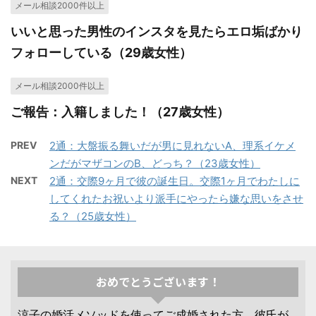
メール相談2000件以上
いいと思った男性のインスタを見たらエロ垢ばかり
フォローしている（29歳女性）
メール相談2000件以上
ご報告：入籍しました！（27歳女性）
PREV
2通：大盤振る舞いだが男に見れないA、理系イケメ
ンだがマザコンのB、どっち？（23歳女性）
NEXT
2通：交際9ヶ月で彼の誕生日。交際1ヶ月でわたしに
してくれたお祝いより派手にやったら嫌な思いをさせ
る？（25歳女性）
おめでとうございます！
涼子の婚活メソッドを使ってご成婚された方、彼氏が