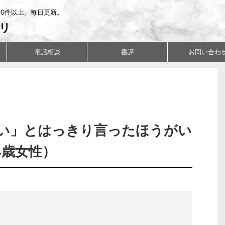
00件以上。毎日更新。
リ
電話相談
書評
お問い合わ
い」とはっきり言ったほうがい
4歳女性）