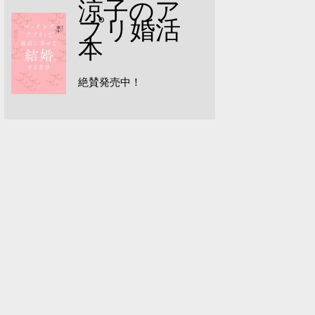
涼子のア
プリ婚活
本
絶賛発売中！