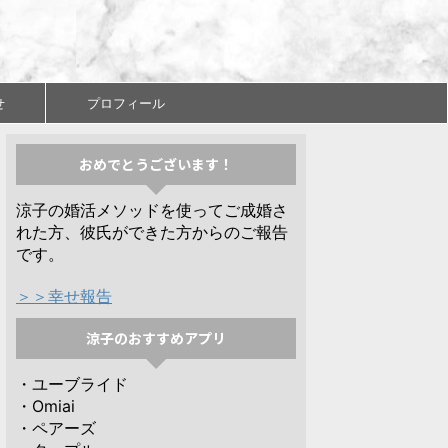
せ
プロフィール
おめでとうございます！
涼子の婚活メソッドを使ってご成婚さ
れた方、彼氏ができた方からのご報告
です。
＞＞幸せ報告
涼子のおすすめアプリ
・ユーブライド
・Omiai
・ペアーズ