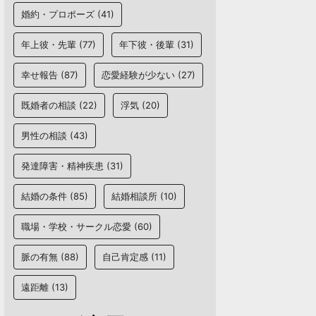
婚約・プロポーズ
(41)
年上彼・先輩
(77)
年下彼・後輩
(31)
幸せ報告
(87)
恋愛経験が少ない
(27)
既婚者の相談
(22)
浮気
(20)
男性の相談
(43)
発達障害・精神疾患
(31)
結婚の条件
(85)
結婚相談所
(10)
職場・学校・サークル恋愛
(60)
脈の有無
(88)
自己肯定感
(11)
遠距離
(13)