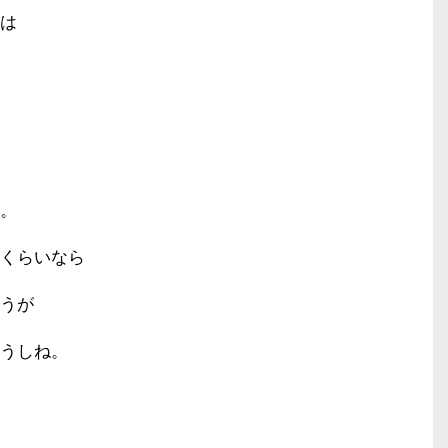
は
。
くらいなら
うが
うしね。