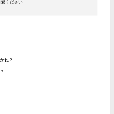
自愛ください
かね？
？