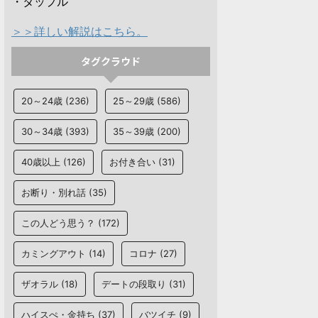
・タップル
＞＞詳しい解説はこちら。
タグクラウド
20～24歳
(236)
25～29歳
(586)
30～34歳
(393)
35～39歳
(200)
40歳以上
(126)
お付き合い
(31)
お断り・別れ話
(35)
この人どう思う？
(172)
カミングアウト
(14)
コロナ
(27)
ザオラル
(18)
デートの段取り
(31)
ハイスぺ・金持ち
(37)
バツイチ
(9)