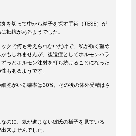
睾丸を切って中から精子を探す手術（
TESE）が
娠に抵抗があるようでした。
ョックで何も考えられないだけで、私が強く望め
るかもしれませんが、後遺症としてホルモンバラ
りずっとホ
ルモン注射を打ち続けることになった
能性もあるようです。
細胞がいる確率は30%。その後の
体外受精はさ
況なのに、気が進まない彼氏の様子を
見ている
が出来ませんでした。