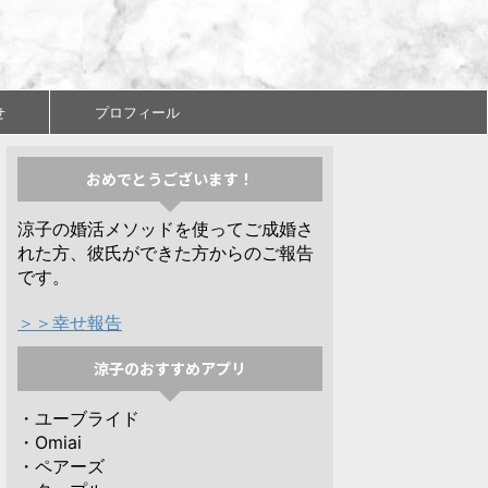
せ
プロフィール
おめでとうございます！
涼子の婚活メソッドを使ってご成婚さ
れた方、彼氏ができた方からのご報告
です。
＞＞幸せ報告
涼子のおすすめアプリ
・ユーブライド
・Omiai
・ペアーズ