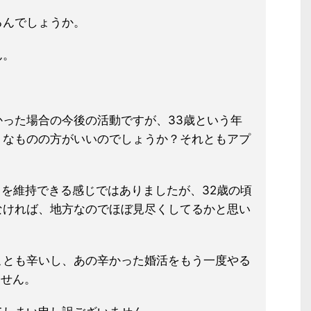
るんでしょうか。
ん。
った場合の今後の活動ですが、33
歳という年
うなものの方がいいのでし
ょうか？それともアプ
＋を維持できる感じではありました
が、32歳の頃
なければ、地方なので
ほぼ見尽くしてるかと思い
ことも辛いし、あの辛かった婚活をも
う一度やる
ません。