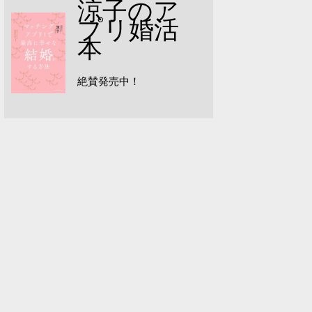
涼子のア
プリ婚活
本
絶賛発売中！