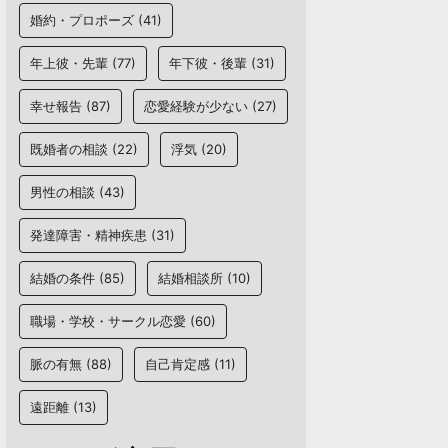
婚約・プロポーズ
(41)
年上彼・先輩
(77)
年下彼・後輩
(31)
幸せ報告
(87)
恋愛経験が少ない
(27)
既婚者の相談
(22)
浮気
(20)
男性の相談
(43)
発達障害・精神疾患
(31)
結婚の条件
(85)
結婚相談所
(10)
職場・学校・サークル恋愛
(60)
脈の有無
(88)
自己肯定感
(11)
遠距離
(13)