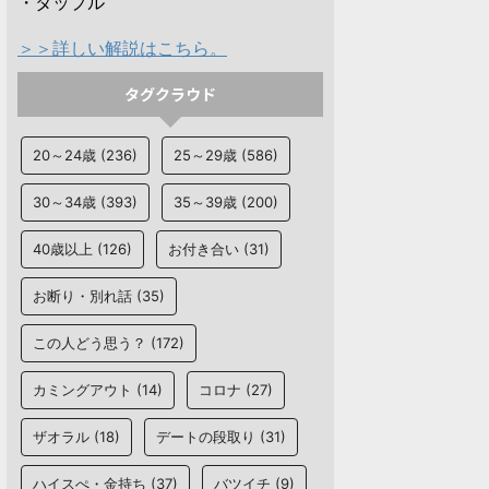
・タップル
＞＞詳しい解説はこちら。
タグクラウド
20～24歳
(236)
25～29歳
(586)
30～34歳
(393)
35～39歳
(200)
40歳以上
(126)
お付き合い
(31)
お断り・別れ話
(35)
この人どう思う？
(172)
カミングアウト
(14)
コロナ
(27)
ザオラル
(18)
デートの段取り
(31)
ハイスぺ・金持ち
(37)
バツイチ
(9)