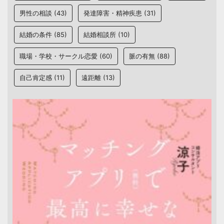
男性の相談
(43)
発達障害・精神疾患
(31)
結婚の条件
(85)
結婚相談所
(10)
職場・学校・サークル恋愛
(60)
脈の有無
(88)
自己肯定感
(11)
遠距離
(13)