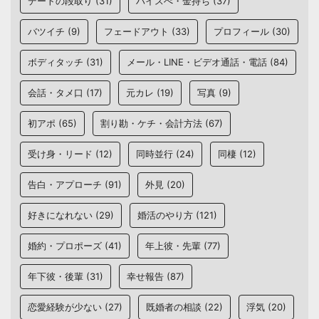
デートの段取り
(31)
ハイスぺ・金持ち
(37)
バツイチ
(9)
フェードアウト
(33)
プロフィール
(30)
ボディタッチ
(31)
メール・LINE・ビデオ通話・電話
(84)
会話・タメ口
(17)
元カレ
(19)
写真
(9)
初アポ
(65)
割り勘・ケチ・会計方法
(67)
受け身・リード
(12)
同時並行
(24)
同棲
(12)
告白・アプローチ
(91)
外見
(20)
好きになれない
(29)
婚活のやり方
(121)
婚約・プロポーズ
(41)
年上彼・先輩
(77)
年下彼・後輩
(31)
幸せ報告
(87)
恋愛経験が少ない
(27)
既婚者の相談
(22)
浮気
(20)