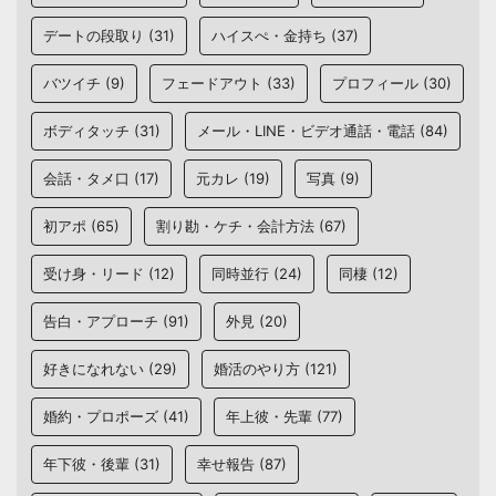
デートの段取り
(31)
ハイスぺ・金持ち
(37)
バツイチ
(9)
フェードアウト
(33)
プロフィール
(30)
ボディタッチ
(31)
メール・LINE・ビデオ通話・電話
(84)
会話・タメ口
(17)
元カレ
(19)
写真
(9)
初アポ
(65)
割り勘・ケチ・会計方法
(67)
受け身・リード
(12)
同時並行
(24)
同棲
(12)
告白・アプローチ
(91)
外見
(20)
好きになれない
(29)
婚活のやり方
(121)
婚約・プロポーズ
(41)
年上彼・先輩
(77)
年下彼・後輩
(31)
幸せ報告
(87)