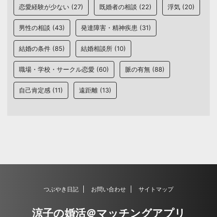
恋愛経験が少ない
(27)
既婚者の相談
(22)
浮気
(20)
男性の相談
(43)
発達障害・精神疾患
(31)
結婚の条件
(85)
結婚相談所
(10)
職場・学校・サークル恋愛
(60)
脈の有無
(88)
自己肯定感
(11)
遠距離
(13)
つぶやき日記
お問い合わせ
サイトマップ
涼子の婚活＠マッチングアプリ