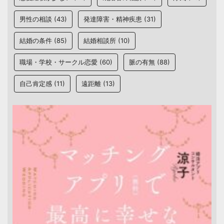
男性の相談
(43)
発達障害・精神疾患
(31)
結婚の条件
(85)
結婚相談所
(10)
職場・学校・サークル恋愛
(60)
脈の有無
(88)
自己肯定感
(11)
遠距離
(13)