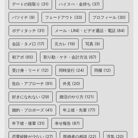
デートの段取り
(31)
ハイスぺ・金持ち
(37)
バツイチ
(9)
フェードアウト
(33)
プロフィール
(30)
ボディタッチ
(31)
メール・LINE・ビデオ通話・電話
(84)
会話・タメ口
(17)
元カレ
(19)
写真
(9)
初アポ
(65)
割り勘・ケチ・会計方法
(67)
受け身・リード
(12)
同時並行
(24)
同棲
(12)
告白・アプローチ
(91)
外見
(20)
好きになれない
(29)
婚活のやり方
(121)
婚約・プロポーズ
(41)
年上彼・先輩
(77)
年下彼・後輩
(31)
幸せ報告
(87)
恋愛経験が少ない
(27)
既婚者の相談
(22)
浮気
(20)