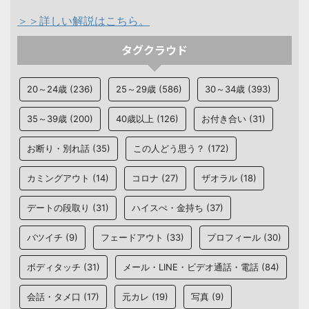
＞＞詳しい解説はこちら。
タグクラウド
20～24歳
(236)
25～29歳
(586)
30～34歳
(393)
35～39歳
(200)
40歳以上
(126)
お付き合い
(31)
お断り・別れ話
(35)
この人どう思う？
(172)
カミングアウト
(14)
コロナ
(27)
ザオラル
(18)
デートの段取り
(31)
ハイスぺ・金持ち
(37)
バツイチ
(9)
フェードアウト
(33)
プロフィール
(30)
ボディタッチ
(31)
メール・LINE・ビデオ通話・電話
(84)
会話・タメ口
(17)
元カレ
(19)
写真
(9)