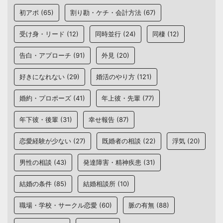
初アポ
(65)
割り勘・ケチ・会計方法
(67)
受け身・リード
(12)
同時並行
(24)
同棲
(12)
告白・アプローチ
(91)
外見
(20)
好きになれない
(29)
婚活のやり方
(121)
婚約・プロポーズ
(41)
年上彼・先輩
(77)
年下彼・後輩
(31)
幸せ報告
(87)
恋愛経験が少ない
(27)
既婚者の相談
(22)
浮気
(20)
男性の相談
(43)
発達障害・精神疾患
(31)
結婚の条件
(85)
結婚相談所
(10)
職場・学校・サークル恋愛
(60)
脈の有無
(88)