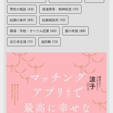
男性の相談
(43)
発達障害・精神疾患
(31)
結婚の条件
(85)
結婚相談所
(10)
職場・学校・サークル恋愛
(60)
脈の有無
(88)
自己肯定感
(11)
遠距離
(13)