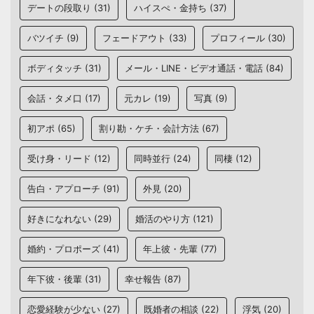
デートの段取り
(31)
ハイスぺ・金持ち
(37)
バツイチ
(9)
フェードアウト
(33)
プロフィール
(30)
ボディタッチ
(31)
メール・LINE・ビデオ通話・電話
(84)
会話・タメ口
(17)
元カレ
(19)
写真
(9)
初アポ
(65)
割り勘・ケチ・会計方法
(67)
受け身・リード
(12)
同時並行
(24)
同棲
(12)
告白・アプローチ
(91)
外見
(20)
好きになれない
(29)
婚活のやり方
(121)
婚約・プロポーズ
(41)
年上彼・先輩
(77)
年下彼・後輩
(31)
幸せ報告
(87)
恋愛経験が少ない
(27)
既婚者の相談
(22)
浮気
(20)