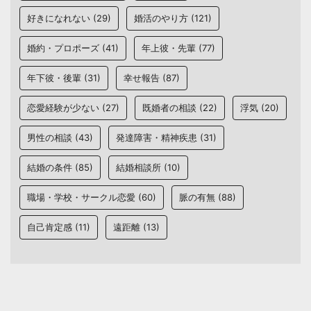
好きになれない
(29)
婚活のやり方
(121)
婚約・プロポーズ
(41)
年上彼・先輩
(77)
年下彼・後輩
(31)
幸せ報告
(87)
恋愛経験が少ない
(27)
既婚者の相談
(22)
浮気
(20)
男性の相談
(43)
発達障害・精神疾患
(31)
結婚の条件
(85)
結婚相談所
(10)
職場・学校・サークル恋愛
(60)
脈の有無
(88)
自己肯定感
(11)
遠距離
(13)