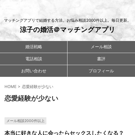
マッチングアプリで結婚する方法。お悩み相談2000件以上。毎日更新。
涼子の婚活＠マッチングアプリ
婚活戦略
メール相談
電話相談
書評
お問い合わせ
プロフィール
HOME
>
恋愛経験が少ない
恋愛経験が少ない
メール相談2000件以上
本当に好きな人に会ったらセックスしたくなる？