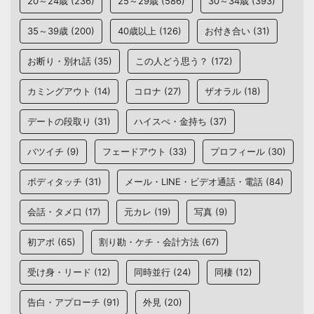
20～24歳
(236)
25～29歳
(586)
30～34歳
(393)
35～39歳
(200)
40歳以上
(126)
お付き合い
(31)
お断り・別れ話
(35)
この人どう思う？
(172)
カミングアウト
(14)
コロナ
(27)
ザオラル
(18)
デートの段取り
(31)
ハイスぺ・金持ち
(37)
バツイチ
(9)
フェードアウト
(33)
プロフィール
(30)
ボディタッチ
(31)
メール・LINE・ビデオ通話・電話
(84)
会話・タメ口
(17)
元カレ
(19)
写真
(9)
初アポ
(65)
割り勘・ケチ・会計方法
(67)
受け身・リード
(12)
同時並行
(24)
同棲
(12)
告白・アプローチ
(91)
外見
(20)