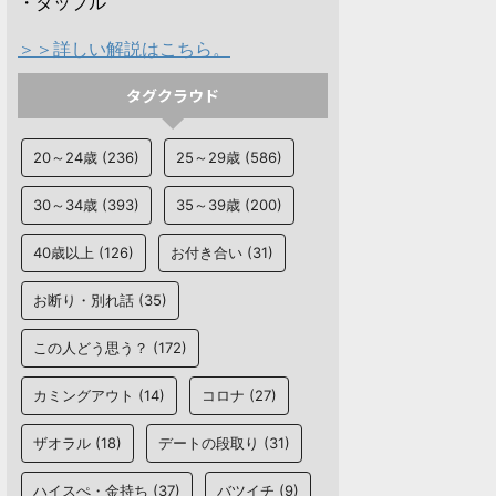
・タップル
＞＞詳しい解説はこちら。
タグクラウド
20～24歳
(236)
25～29歳
(586)
30～34歳
(393)
35～39歳
(200)
40歳以上
(126)
お付き合い
(31)
お断り・別れ話
(35)
この人どう思う？
(172)
カミングアウト
(14)
コロナ
(27)
ザオラル
(18)
デートの段取り
(31)
ハイスぺ・金持ち
(37)
バツイチ
(9)