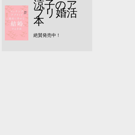
涼子のア
プリ婚活
本
絶賛発売中！