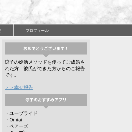
せ
プロフィール
おめでとうございます！
涼子の婚活メソッドを使ってご成婚さ
れた方、彼氏ができた方からのご報告
です。
＞＞幸せ報告
涼子のおすすめアプリ
・ユーブライド
・Omiai
・ペアーズ