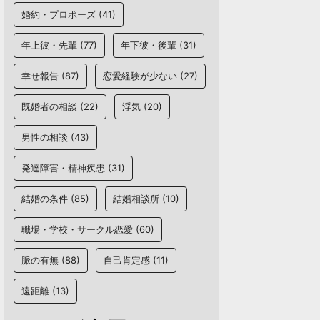
婚約・プロポーズ
(41)
年上彼・先輩
(77)
年下彼・後輩
(31)
幸せ報告
(87)
恋愛経験が少ない
(27)
既婚者の相談
(22)
浮気
(20)
男性の相談
(43)
発達障害・精神疾患
(31)
結婚の条件
(85)
結婚相談所
(10)
職場・学校・サークル恋愛
(60)
脈の有無
(88)
自己肯定感
(11)
遠距離
(13)